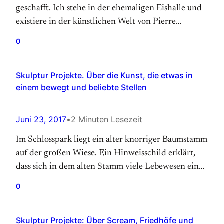
geschafft. Ich stehe in der ehemaligen Eishalle und
existiere in der künstlichen Welt von Pierre
Huyghe. Dabei ist auch heute die Situation wieder
0
angespannt: Die Warteschlange vor dem Eingang
lang, das Wetter stürmisch, die Aufsicht ein harter
Skulptur Projekte. Über die Kunst, die etwas in
Hund, der trotz strömenden Regens niemanden
einem bewegt und beliebte Stellen
Unterschlupf im Eingangsbereich gewährt.…
Juni 23, 2017
•
2 Minuten Lesezeit
Im Schlosspark liegt ein alter knorriger Baumstamm
auf der großen Wiese. Ein Hinweisschild erklärt,
dass sich in dem alten Stamm viele Lebewesen ein
zu Hause gesucht haben. Schön, denke ich und freue
0
mich, dass man in Münster doch noch hier und da
Wohnraum finden kann. Gerade war ich noch in
Skulptur Projekte: Über Scream, Friedhöfe und
der Innenstadt am Erbdrostenhof und…