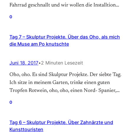
Fahrrad geschnallt und wir wollen die Installtion
von Cerith Wyn Evans sehen. Ein ganze Weile
0
suchen wir die Arbeit, laut Plan versteckt sie sich
auf einem Kirchplatz, doch wir finden weder
Tag 7 – Skulptur Projekte. Über das Oho, als mich
Kirchplatz noch Kunst. Dann hat die Frau Glück
die Muse am Po knutschte
und…
Juni 18, 2017
•
2 Minuten Lesezeit
Oho, oho. Es sind Skulptur Projekte. Der siebte Tag.
Ich sitze in meinem Garten, trinke einen guten
Tropfen Rotwein, oho, oho, einen Nord- Spanier,
positiv im Abgang, fruchtig und erdig, mit feinem
0
Bukett, lese die ART. Wie man eben in seinem
Garten sitz die ART liest und einen guten fruchtig –
Tag 6 – Skulptur Projekte. Über Zahnärzte und
erdigen Tropfen mit positiven…
Kunsttouristen