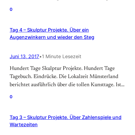
menschenfeindliche Umgebungen. Die Installation
0
heißt „HellYeahWeFuckDie“, weil das die häufigsten
Wörter in englischsprachigen Pop Songs sind. Ein
Tag 4 – Skulptur Projekte. Über ein
Kunstmagazin hat die Künstlerin gerade zu einer
Augenzwinkern und wieder den Steg
der zehn bedeutendsten Künstler der Gegenwart
gewählt, was einem die Arbeit ganz…
Juni 13, 2017
•
1 Minute Lesezeit
Hundert Tage Skulptur Projekte. Hundert Tage
Tagebuch. Eindrücke. Die Lokalzeit Münsterland
berichtet ausführlich über die tollen Kunsttage. Ist
das Kunst oder kann das weg, sagt der
0
Fersehmoderator am Anfang des Beitrags mit einem
Augenzwinkern. Dann wird über den Steg von Ayşe
Tag 3 – Skulptur Projekte. Über Zahlenspiele und
Erkmen berichtet. Eine Hundefrauchen ist jetzt
Wartezeiten
schon traurig, wenn der Steg weg ist, Ihr Jazz,
ein Dackel…