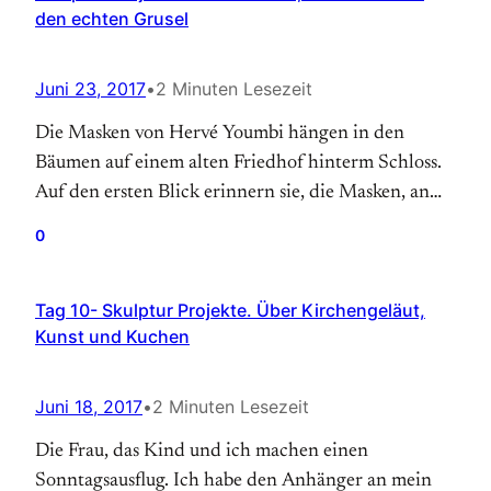
den echten Grusel
Juni 23, 2017
•
2 Minuten Lesezeit
Die Masken von Hervé Youmbi hängen in den
Bäumen auf einem alten Friedhof hinterm Schloss.
Auf den ersten Blick erinnern sie, die Masken, an
den Film Scream. In dem Klassiker „Scream“ trägt
0
der Serienkiller auch eine Maske. Der Film war ein
großer kommerzieller Erfolg, da man sich sehr
Tag 10- Skulptur Projekte. Über Kirchengeläut,
gruselte, wenn man den Film sah. Ich…
Kunst und Kuchen
Juni 18, 2017
•
2 Minuten Lesezeit
Die Frau, das Kind und ich machen einen
Sonntagsausflug. Ich habe den Anhänger an mein