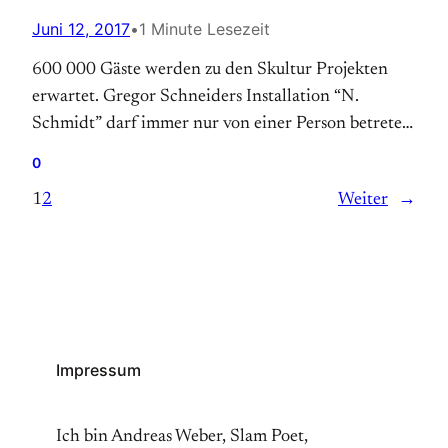
Juni 12, 2017
•
1 Minute Lesezeit
600 000 Gäste werden zu den Skultur Projekten
erwartet. Gregor Schneiders Installation “N.
Schmidt” darf immer nur von einer Person betreten
werden. Die Öffnungszeiten sind von 10 Uhr bis 20
0
Uhr. Die Ausstellung endet am 1. Oktober 2017.
1
2
Weiter
→
Durchschnittlich hat jeder Kunstbetrachter weniger
als eine Sekunde für seine Installation. Das reicht.
Wir warten. Wir warten.…
Impressum
Ich bin Andreas Weber, Slam Poet,