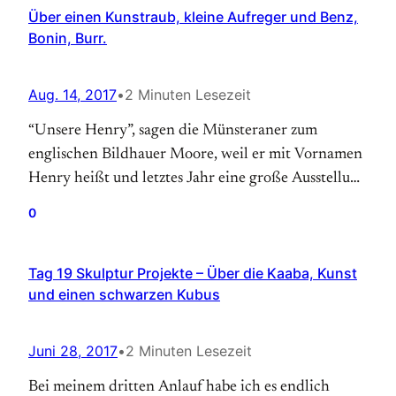
Über einen Kunstraub, kleine Aufreger und Benz,
Bonin, Burr.
Aug. 14, 2017
•
2 Minuten Lesezeit
“Unsere Henry”, sagen die Münsteraner zum
englischen Bildhauer Moore, weil er mit Vornamen
Henry heißt und letztes Jahr eine große Ausstellung
im Landesmuseum war, wo seine Skulpturen gezeigt
0
wurden. Und die Münsteraner haben gestaunt über
soviel Bildhauerei. Denn das konnte unsere Henry:
Tag 19 Skulptur Projekte – Über die Kaaba, Kunst
Große Skulpturen. Und wenn etwas so groß und
und einen schwarzen Kubus
schwer ist, muss es auch…
Juni 28, 2017
•
2 Minuten Lesezeit
Bei meinem dritten Anlauf habe ich es endlich