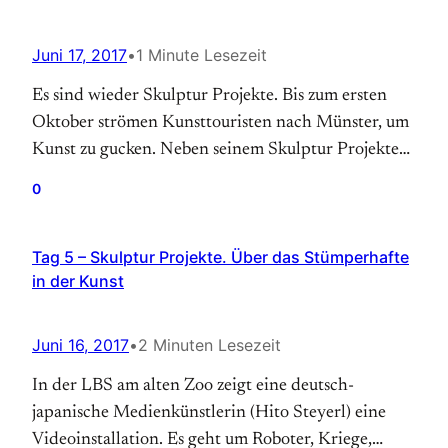
Juni 17, 2017
•
1 Minute Lesezeit
Es sind wieder Skulptur Projekte. Bis zum ersten
Oktober strömen Kunsttouristen nach Münster, um
Kunst zu gucken. Neben seinem Skulptur Projekte
Logo Jutebeutel ist der Kunsttourist am Leihfahrrad
0
zu erkennen, auf dem er ängstlich durch den
Stadtraum wackelt. Unheimlich ist ihm diesen Art
Tag 5 – Skulptur Projekte. Über das Stümperhafte
der Fortbewegung, die hier in der Provinz so
in der Kunst
typisch scheint. Nach hundert…
Juni 16, 2017
•
2 Minuten Lesezeit
In der LBS am alten Zoo zeigt eine deutsch-
japanische Medienkünstlerin (Hito Steyerl) eine
Videoinstallation. Es geht um Roboter, Kriege,